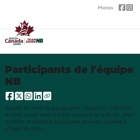
Photos
Participants de l'équipe
NB
Ajoutez du texte de paragraphe. Cliquez sur « Modifier
le texte » pour mettre à jour la police, la taille, etc. Pour
modifier et réutiliser les thèmes de texte, accédez à
« Styles du site ».