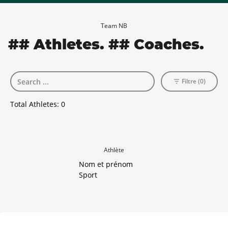
Team NB
## Athletes. ## Coaches.
Filtre (0)
Total Athletes:
0
Athlète
Nom et prénom
Sport