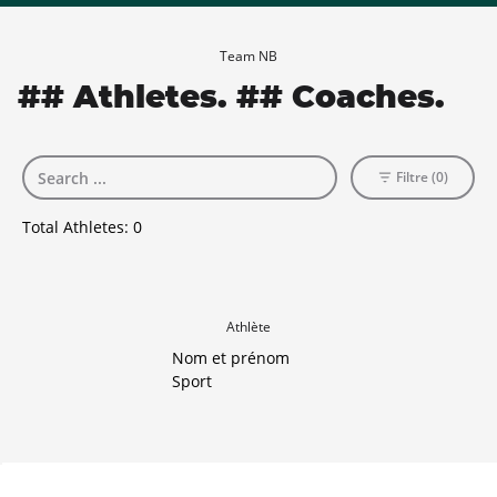
Team NB
## Athletes. ## Coaches.
Filtre (0)
Total Athletes:
0
Athlète
Nom et prénom
Sport