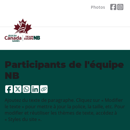
Photos
Participants de l'équipe
NB
Ajoutez du texte de paragraphe. Cliquez sur « Modifier
le texte » pour mettre à jour la police, la taille, etc. Pour
modifier et réutiliser les thèmes de texte, accédez à
« Styles du site ».