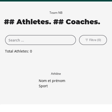
Team NB
## Athletes. ## Coaches.
Filtre (0)
Total Athletes:
0
Athlète
Nom et prénom
Sport