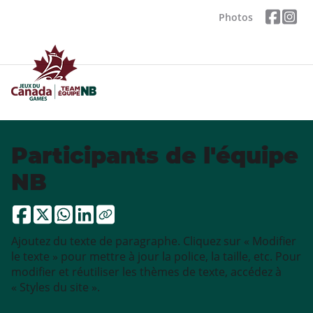
Photos
Participants de l'équipe
NB
Ajoutez du texte de paragraphe. Cliquez sur « Modifier
le texte » pour mettre à jour la police, la taille, etc. Pour
modifier et réutiliser les thèmes de texte, accédez à
« Styles du site ».