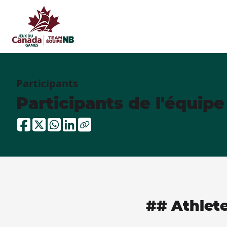
Participants
Participants de l'équip
## Athlet