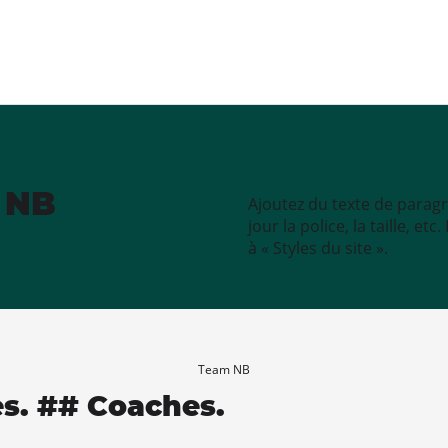
e NB
Ajoutez du texte de paragr
jour la police, la taille, e
à « Styles du site ».
Team NB
es. ## Coaches.