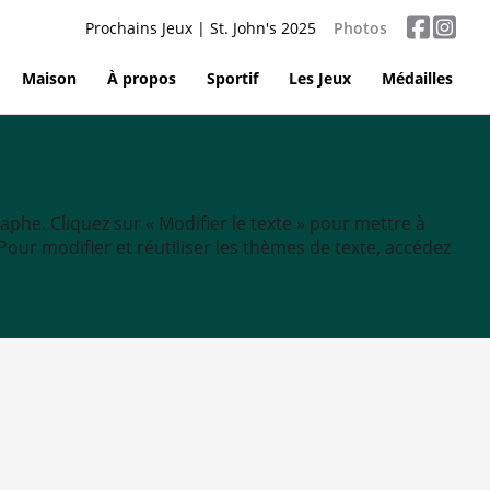
Prochains Jeux | St. John's 2025
Photos
Maison
À propos
Sportif
Les Jeux
Médailles
aphe. Cliquez sur « Modifier le texte » pour mettre à
tc. Pour modifier et réutiliser les thèmes de texte, accédez