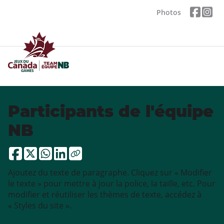
Photos
Participants de l'équipe
NB
Ajoutez du texte de paragraphe. Cliquez sur « Modifier
le texte » pour mettre à jour la police, la taille, etc. Pour
modifier et réutiliser les thèmes de texte, accédez à
« Styles du site ».