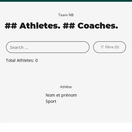
Team NB
## Athletes. ## Coaches.
Filtre (0)
Total Athletes:
0
Athlète
Nom et prénom
Sport