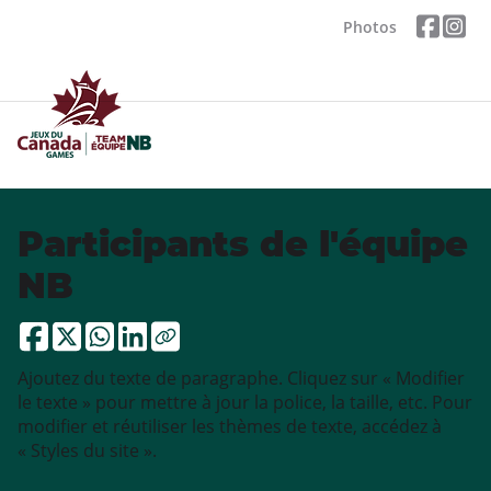
Photos
Participants de l'équipe
NB
Ajoutez du texte de paragraphe. Cliquez sur « Modifier
le texte » pour mettre à jour la police, la taille, etc. Pour
modifier et réutiliser les thèmes de texte, accédez à
« Styles du site ».