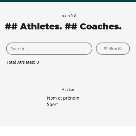
Team NB
## Athletes. ## Coaches.
Filtre (0)
Total Athletes:
0
Athlète
Nom et prénom
Sport