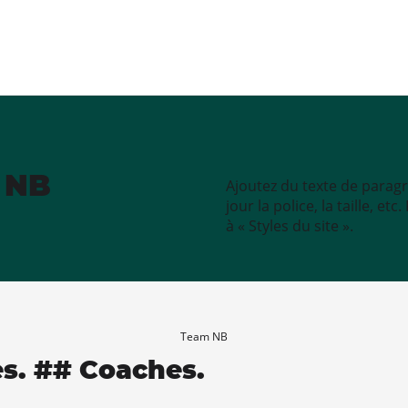
e NB
Ajoutez du texte de paragr
jour la police, la taille, e
à « Styles du site ».
Team NB
es. ## Coaches.