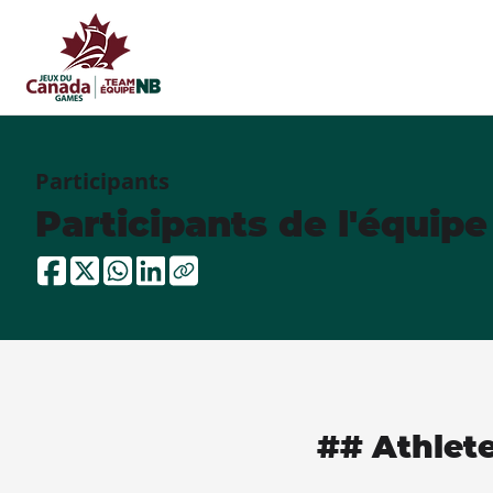
Participants
Participants de l'équip
## Athlet