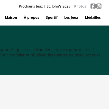
Prochains Jeux | St. John's 2025
Photos
Maison
À propos
Sportif
Les Jeux
Médailles
aphe. Cliquez sur « Modifier le texte » pour mettre à
tc. Pour modifier et réutiliser les thèmes de texte, accédez