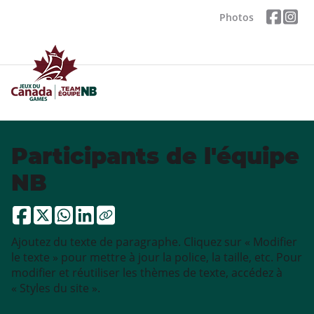
Photos
Participants de l'équipe
NB
Ajoutez du texte de paragraphe. Cliquez sur « Modifier
le texte » pour mettre à jour la police, la taille, etc. Pour
modifier et réutiliser les thèmes de texte, accédez à
« Styles du site ».