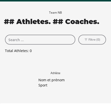
Team NB
## Athletes. ## Coaches.
Filtre (0)
Total Athletes:
0
Athlète
Nom et prénom
Sport