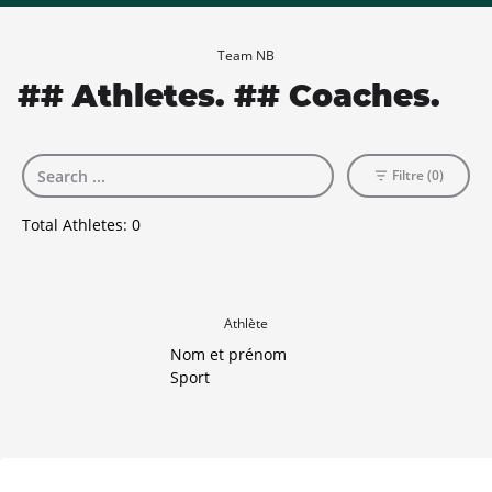
Team NB
## Athletes. ## Coaches.
Filtre (0)
Total Athletes:
0
Athlète
Nom et prénom
Sport