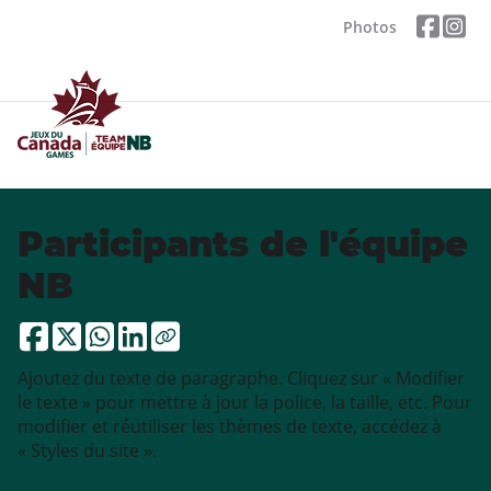
Photos
Participants de l'équipe
NB
Ajoutez du texte de paragraphe. Cliquez sur « Modifier
le texte » pour mettre à jour la police, la taille, etc. Pour
modifier et réutiliser les thèmes de texte, accédez à
« Styles du site ».