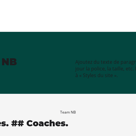
e NB
Ajoutez du texte de paragr
jour la police, la taille, e
à « Styles du site ».
Team NB
es. ## Coaches.