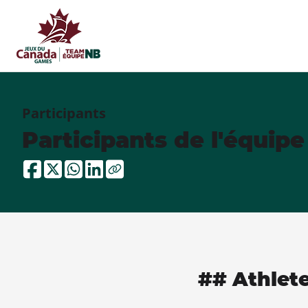
Participants
Participants de l'équip
## Athlet