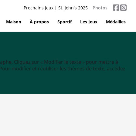
Prochains Jeux | St. John's 2025
Photos
Maison
À propos
Sportif
Les Jeux
Médailles
aphe. Cliquez sur « Modifier le texte » pour mettre à
tc. Pour modifier et réutiliser les thèmes de texte, accédez