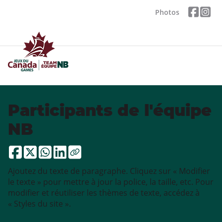
Photos
Participants de l'équipe
NB
Ajoutez du texte de paragraphe. Cliquez sur « Modifier
le texte » pour mettre à jour la police, la taille, etc. Pour
modifier et réutiliser les thèmes de texte, accédez à
« Styles du site ».