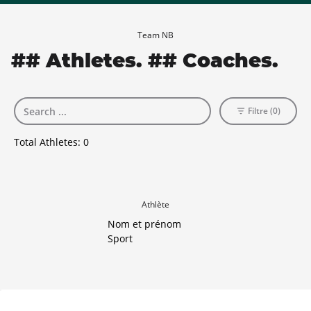
Team NB
## Athletes. ## Coaches.
Filtre (0)
Total Athletes:
0
Athlète
Nom et prénom
Sport