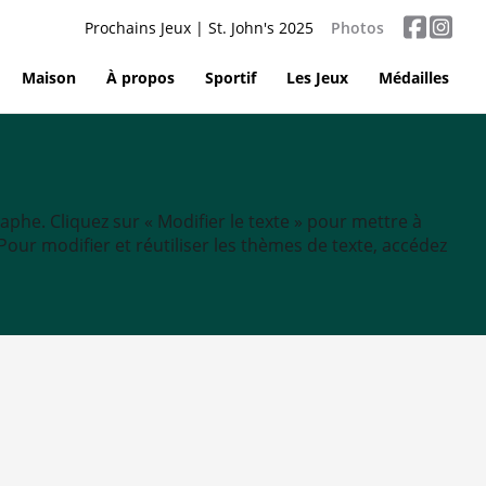
Prochains Jeux | St. John's 2025
Photos
Maison
À propos
Sportif
Les Jeux
Médailles
aphe. Cliquez sur « Modifier le texte » pour mettre à
tc. Pour modifier et réutiliser les thèmes de texte, accédez