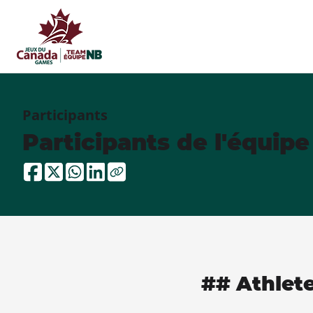
Participants
Participants de l'équip
## Athlet