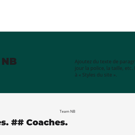
e NB
Ajoutez du texte de paragr
jour la police, la taille, e
à « Styles du site ».
Team NB
es. ## Coaches.