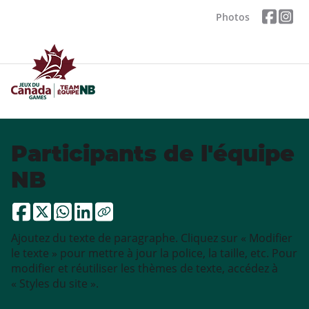
Photos
Participants de l'équipe
NB
Ajoutez du texte de paragraphe. Cliquez sur « Modifier
le texte » pour mettre à jour la police, la taille, etc. Pour
modifier et réutiliser les thèmes de texte, accédez à
« Styles du site ».