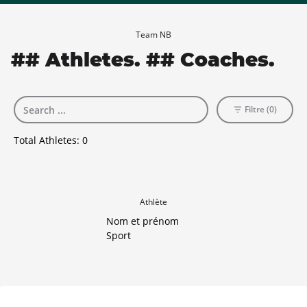
Team NB
## Athletes. ## Coaches.
Filtre (0)
Total Athletes:
0
Athlète
Nom et prénom
Sport