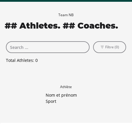
Team NB
## Athletes. ## Coaches.
Filtre (0)
Total Athletes:
0
Athlète
Nom et prénom
Sport