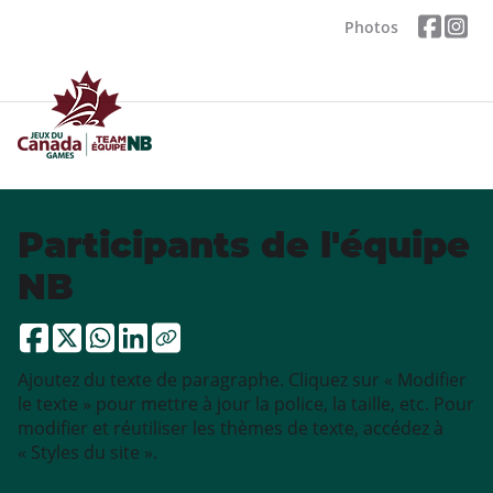
Photos
Participants de l'équipe
NB
Ajoutez du texte de paragraphe. Cliquez sur « Modifier
le texte » pour mettre à jour la police, la taille, etc. Pour
modifier et réutiliser les thèmes de texte, accédez à
« Styles du site ».