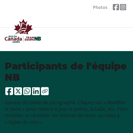
Photos
Participants de l'équipe
NB
Ajoutez du texte de paragraphe. Cliquez sur « Modifier
le texte » pour mettre à jour la police, la taille, etc. Pour
modifier et réutiliser les thèmes de texte, accédez à
« Styles du site ».