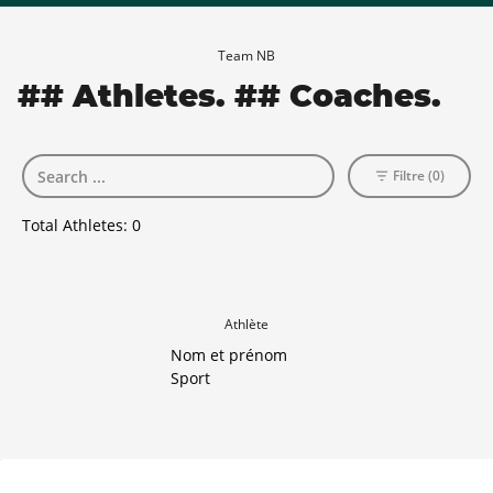
Team NB
## Athletes. ## Coaches.
Filtre (0)
Total Athletes:
0
Athlète
Nom et prénom
Sport