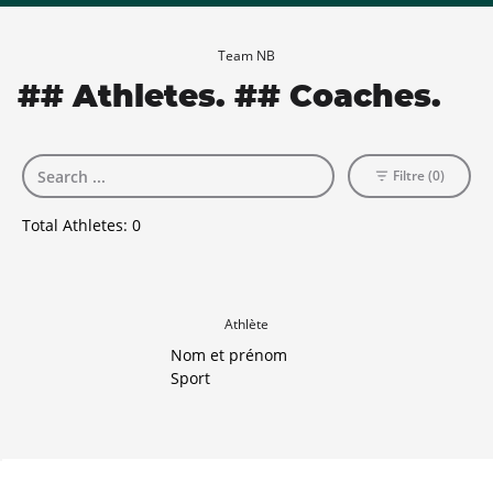
Team NB
## Athletes. ## Coaches.
Filtre (0)
Total Athletes:
0
Athlète
Nom et prénom
Sport