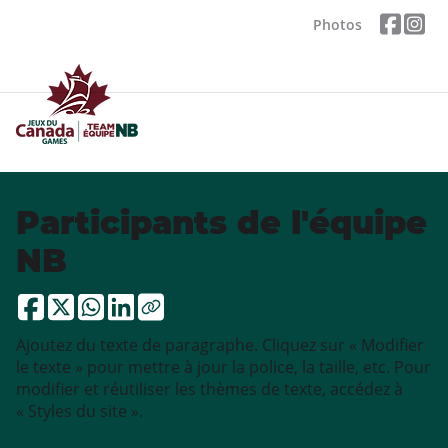
Photos
Participants de l'équipe
NB
Ajoutez du texte de paragraphe. Cliquez sur « Modifier
le texte » pour mettre à jour la police, la taille, etc. Pour
modifier et réutiliser les thèmes de texte, accédez à
« Styles du site ».