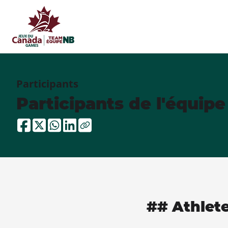
Participants
Participants de l'équip
## Athlet