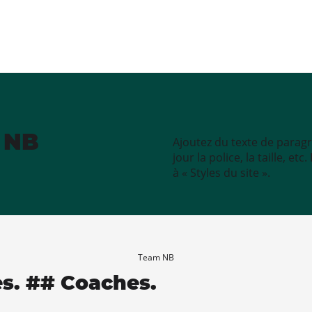
e NB
Ajoutez du texte de paragr
jour la police, la taille, e
à « Styles du site ».
Team NB
es. ## Coaches.