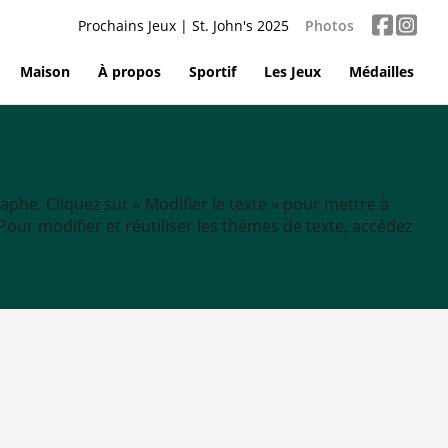
Prochains Jeux | St. John's 2025
Photos
Maison
À propos
Sportif
Les Jeux
Médailles
aphe. Cliquez sur « Modifier le texte » pour mettre à
tc. Pour modifier et réutiliser les thèmes de texte, accédez