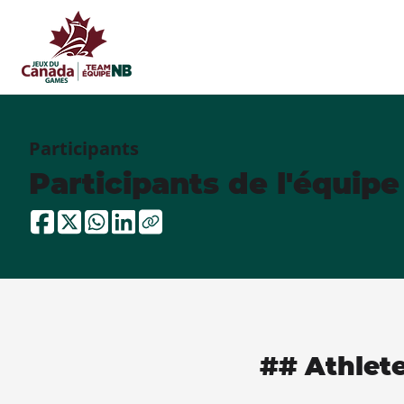
Participants
Participants de l'équip
## Athlet