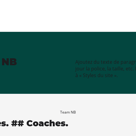
e NB
Ajoutez du texte de paragr
jour la police, la taille, e
à « Styles du site ».
Team NB
es. ## Coaches.