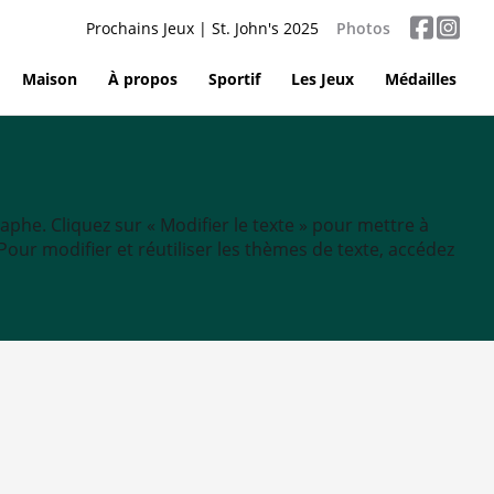
Prochains Jeux | St. John's 2025
Photos
Maison
À propos
Sportif
Les Jeux
Médailles
aphe. Cliquez sur « Modifier le texte » pour mettre à
tc. Pour modifier et réutiliser les thèmes de texte, accédez