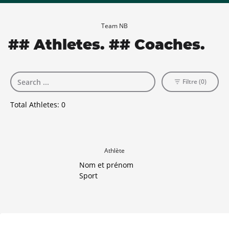
Team NB
## Athletes. ## Coaches.
Filtre (0)
Total Athletes:
0
Athlète
Nom et prénom
Sport