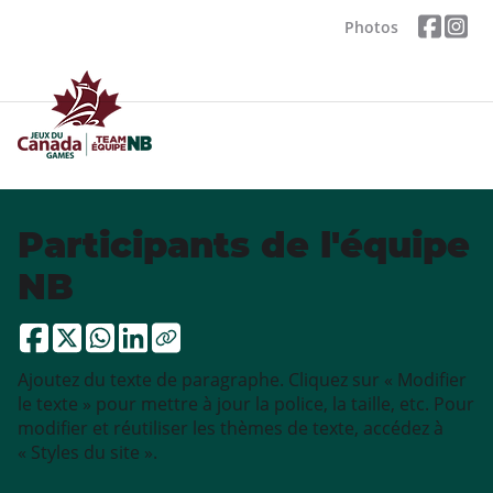
Photos
Participants de l'équipe
NB
Ajoutez du texte de paragraphe. Cliquez sur « Modifier
le texte » pour mettre à jour la police, la taille, etc. Pour
modifier et réutiliser les thèmes de texte, accédez à
« Styles du site ».