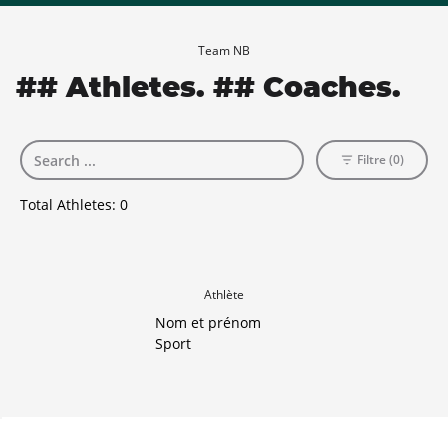
Team NB
## Athletes. ## Coaches.
Filtre (0)
Total Athletes:
0
Athlète
Nom et prénom
Sport