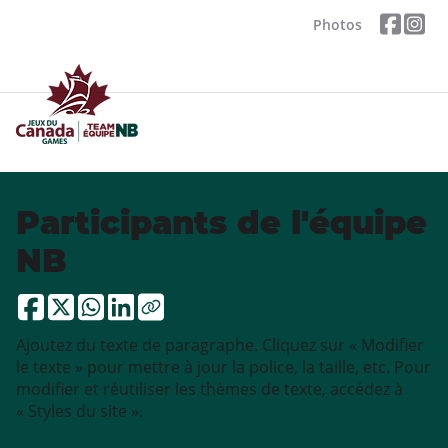
Photos
Participants de l'équipe
NB
Ajoutez du texte de paragraphe. Cliquez sur « Modifier
le texte » pour mettre à jour la police, la taille, etc. Pour
modifier et réutiliser les thèmes de texte, accédez à
« Styles du site ».