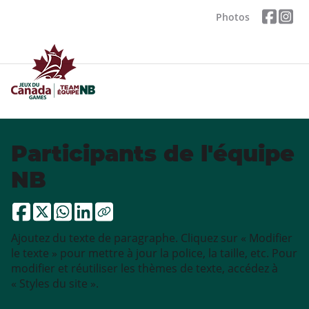
Photos
Participants de l'équipe
NB
Ajoutez du texte de paragraphe. Cliquez sur « Modifier
le texte » pour mettre à jour la police, la taille, etc. Pour
modifier et réutiliser les thèmes de texte, accédez à
« Styles du site ».