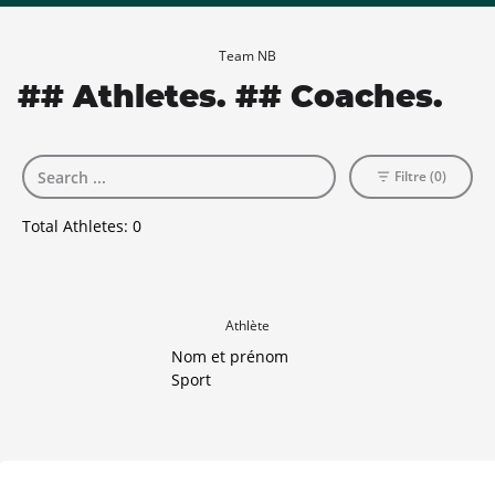
Team NB
## Athletes. ## Coaches.
Filtre (0)
Total Athletes:
0
Athlète
Nom et prénom
Sport