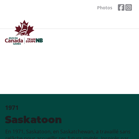
Photos
1971
Saskatoon
En 1971, Saskatoon, en Saskatchewan, a travaillé sans
relâche pour accueillir ses futurs invités. Inspirés par