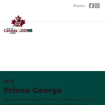
Photos
2015
Prince George
Les plus récents Jeux d'hiver du Canada ont vu une
province prendre d'assaut Prince George, en