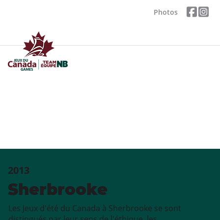
Photos
2013
Sherbrooke
Les Jeux d'été du Canada à Sherbrooke se sont
distingués par leur sens de l'éthique, les